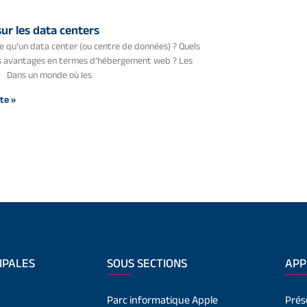
ur les data centers
 qu’un data center (ou centre de données) ? Quels
rs avantages en termes d’hébergement web ? Les
. Dans un monde où les
ite »
IPALES
SOUS SECTIONS
APP
Parc informatique Apple
Prés