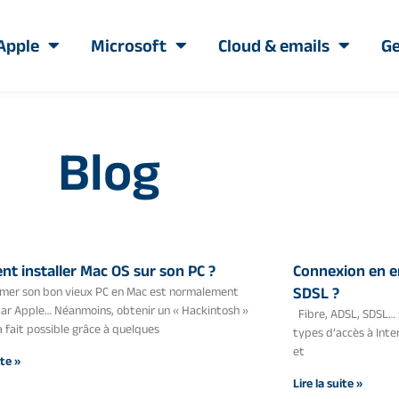
Apple
Microsoft
Cloud & emails
Ge
Blog
t installer Mac OS sur son PC ?
Connexion en en
mer son bon vieux PC en Mac est normalement
SDSL ?
par Apple… Néanmoins, obtenir un « Hackintosh »
Fibre, ADSL, SDSL… :
à fait possible grâce à quelques
types d’accès à Inter
et
ite »
Lire la suite »