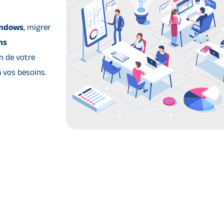
indows
, migrer
ns
n de votre
à vos besoins.