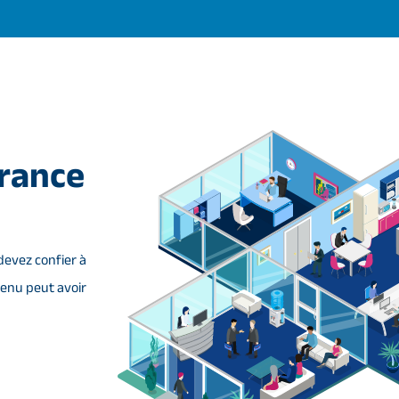
érance
devez confier à
enu peut avoir