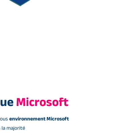
que
Microsoft
 sous
environnement Microsoft
 la majorité
.