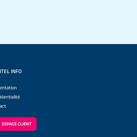
ITEL INFO
entation
identialité
act
ESPACE CLIENT