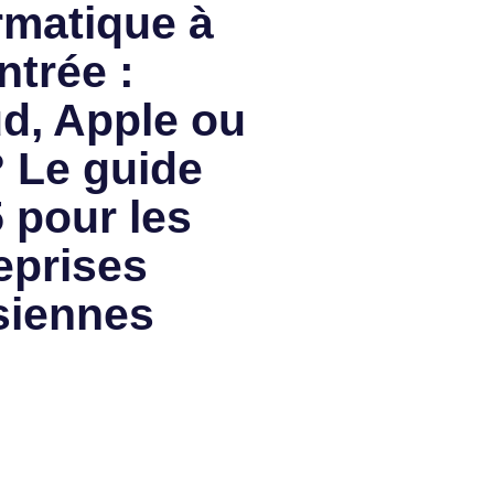
rmatique à
ntrée :
d, Apple ou
 Le guide
 pour les
eprises
siennes