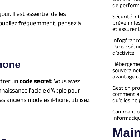
de perform
our. Il est essentiel de les
Sécurité in
s oubliez fréquemment, pensez à
prévenir le
et assurer l
Infogéranc
Paris : séc
d’activité
Phone
Hébergement
souveraine
avantage c
trer un
code secret
. Vous avez
Gestion pro
nnaissance faciale d’Apple pour
comment an
les anciens modèles iPhone, utilisez
qu’elles ne
Comment opt
informatiq
Mai