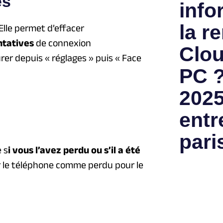
es
info
la re
Elle permet d’effacer
ntatives
de connexion
Clou
rer depuis « réglages » puis « Face
PC ?
2025
entr
pari
 s
i vous l’avez perdu ou s’il a été
er le téléphone comme perdu pour le