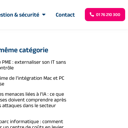
stion & sécurité
Contact
01 76 210 300
 même catégorie
 PME : externaliser son IT sans
ontrôle
time de l’intégration Mac et PC
se
s menaces liées à l’IA : ce que
ises doivent comprendre après
s attaques dans le secteur
 parc informatique : comment
 un centre de coûts en levier