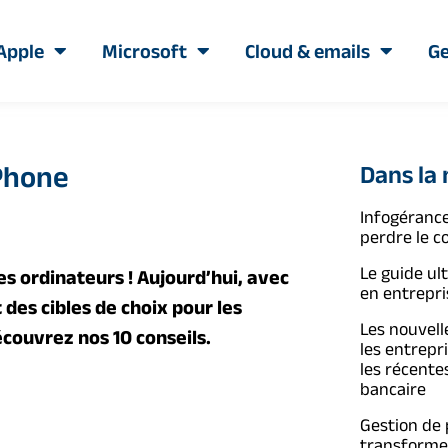
Apple
Microsoft
Cloud & emails
Ge
iPhone
Dans la
Infogérance
perdre le c
Le guide ul
s ordinateurs ! Aujourd’hui, avec
en entrepri
des cibles de choix pour les
Les nouvelle
couvrez nos 10 conseils.
les entrepr
les récente
bancaire
Gestion de
transformer