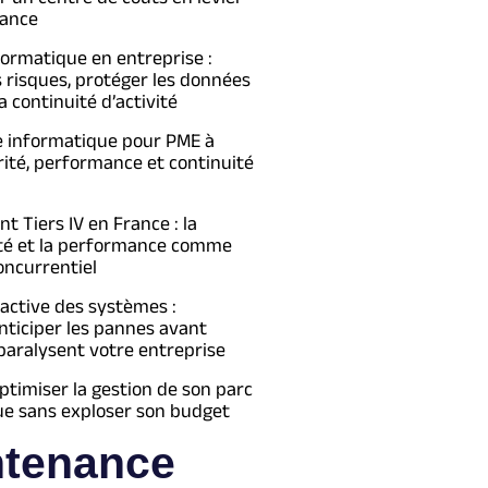
ance
formatique en entreprise :
s risques, protéger les données
a continuité d’activité
e informatique pour PME à
urité, performance et continuité
 Tiers IV en France : la
té et la performance comme
oncurrentiel
active des systèmes :
ticiper les pannes avant
 paralysent votre entreprise
imiser la gestion de son parc
ue sans exploser son budget
ntenance