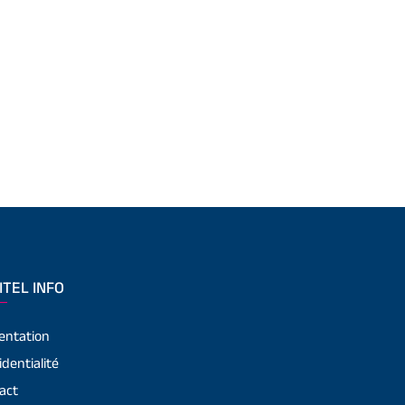
ITEL INFO
entation
identialité
act