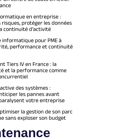
ance
formatique en entreprise :
s risques, protéger les données
a continuité d’activité
e informatique pour PME à
urité, performance et continuité
 Tiers IV en France : la
té et la performance comme
oncurrentiel
active des systèmes :
ticiper les pannes avant
 paralysent votre entreprise
imiser la gestion de son parc
ue sans exploser son budget
ntenance