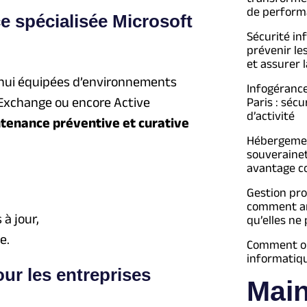
de perform
 spécialisée Microsoft
Sécurité in
prévenir le
et assurer l
d’hui équipées d’environnements
Infogéranc
 Exchange ou encore Active
Paris : séc
d’activité
tenance préventive et curative
Hébergement
souveraine
avantage c
Gestion pro
comment an
à jour,
qu’elles ne
e.
Comment opt
informatiq
r les entreprises
Mai