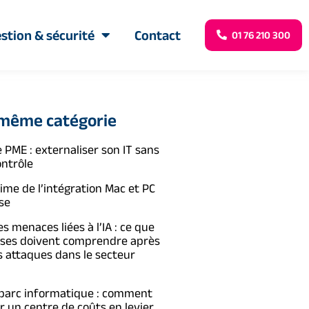
stion & sécurité
Contact
01 76 210 300
 même catégorie
 PME : externaliser son IT sans
ontrôle
time de l’intégration Mac et PC
se
s menaces liées à l’IA : ce que
ises doivent comprendre après
s attaques dans le secteur
 parc informatique : comment
 un centre de coûts en levier