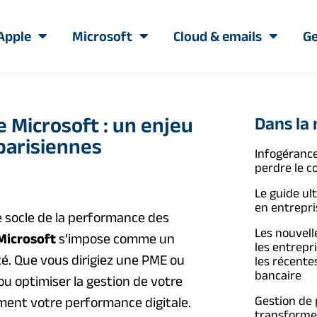
Apple
Microsoft
Cloud & emails
Ge
 Microsoft : un enjeu
Dans la
parisiennes
Infogérance
perdre le c
Le guide ul
en entrepri
e socle de la performance des
Les nouvelle
Microsoft
s’impose comme un
les entrepr
vité. Que vous dirigiez une PME ou
les récente
bancaire
 ou optimiser la gestion de votre
Gestion de
ent votre performance digitale.
transformer