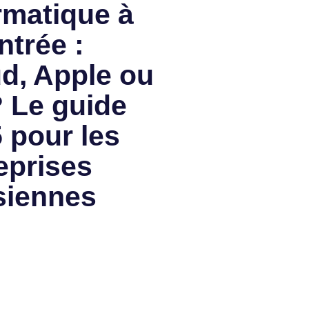
rmatique à
ntrée :
d, Apple ou
 Le guide
 pour les
eprises
siennes