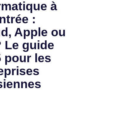
rmatique à
ntrée :
d, Apple ou
 Le guide
 pour les
eprises
siennes