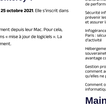
de perform
e
25 octobre 2021
. Elle s’inscrit dans
Sécurité in
prévenir le
et assurer l
ement depuis leur Mac. Pour cela,
Infogéranc
Paris : séc
ns « mise à jour de logiciels ». La
d’activité
ement.
Hébergement
souveraine
avantage c
Gestion pro
comment an
qu’elles ne
Comment opt
informatiq
Mai