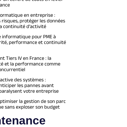
ance
formatique en entreprise :
s risques, protéger les données
a continuité d’activité
e informatique pour PME à
urité, performance et continuité
 Tiers IV en France : la
té et la performance comme
oncurrentiel
active des systèmes :
ticiper les pannes avant
 paralysent votre entreprise
imiser la gestion de son parc
ue sans exploser son budget
ntenance