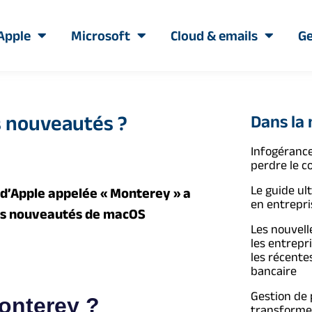
Apple
Microsoft
Cloud & emails
Ge
s nouveautés ?
Dans la
Infogérance
perdre le c
Le guide ul
 d’Apple appelée « Monterey » a
en entrepri
 les nouveautés de macOS
Les nouvelle
les entrepr
les récente
bancaire
Gestion de
onterey ?
transformer