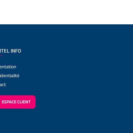
ITEL INFO
entation
identialité
act
ESPACE CLIENT