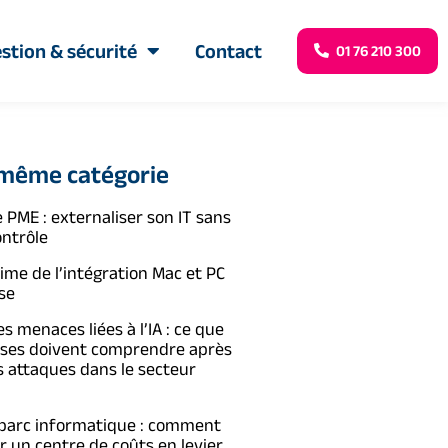
stion & sécurité
Contact
01 76 210 300
 même catégorie
 PME : externaliser son IT sans
ontrôle
time de l’intégration Mac et PC
se
s menaces liées à l’IA : ce que
ises doivent comprendre après
s attaques dans le secteur
 parc informatique : comment
 un centre de coûts en levier