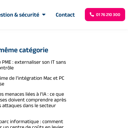
stion & sécurité
Contact
01 76 210 300
 même catégorie
 PME : externaliser son IT sans
ontrôle
time de l’intégration Mac et PC
se
s menaces liées à l’IA : ce que
ises doivent comprendre après
s attaques dans le secteur
 parc informatique : comment
 un centre de coûts en levier