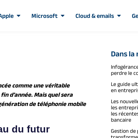
Apple
Microsoft
Cloud & emails
Ge
Dans la
Infogérance
perdre le c
Le guide ul
noncée comme une véritable
en entrepri
a fin d’année. Mais quel sera
Les nouvelle
 génération de téléphonie mobile
les entrepr
les récente
bancaire
au du futur
Gestion de
transformer