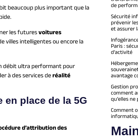
de perform
ébit beaucoup plus important que la
pide.
Sécurité in
prévenir le
et assurer l
ner les futures
voitures
Infogéranc
 villes intelligentes ou encore la
Paris : séc
d’activité
Hébergement
un débit ultra performant pour
souveraine
er à des services de
réalité
avantage c
Gestion pro
comment an
e en place de la 5G
qu’elles ne
Comment opt
informatiq
Mai
océdure d’attribution des