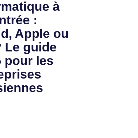
rmatique à
ntrée :
d, Apple ou
 Le guide
 pour les
eprises
siennes