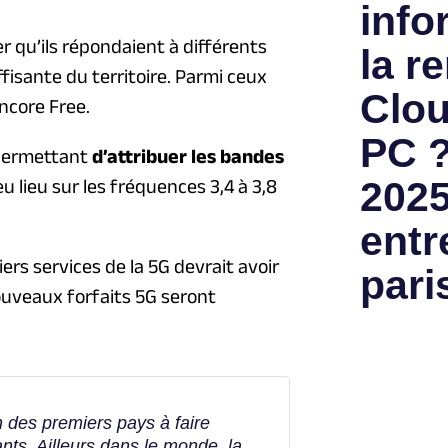
info
er qu’ils répondaient à différents
la re
isante du territoire. Parmi ceux
Clou
ncore Free.
PC ?
 permettant
d’attribuer les bandes
2025
u lieu sur les fréquences 3,4 à 3,8
entr
rs services de la 5G devrait avoir
pari
uveaux forfaits 5G seront
n des premiers pays à faire
ants. Ailleurs dans le monde, la