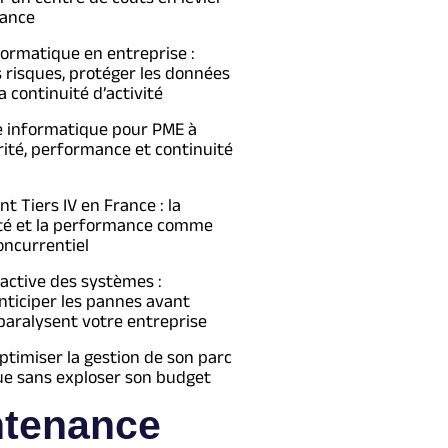
ance
formatique en entreprise :
s risques, protéger les données
a continuité d’activité
e informatique pour PME à
urité, performance et continuité
 Tiers IV en France : la
té et la performance comme
oncurrentiel
active des systèmes :
ticiper les pannes avant
 paralysent votre entreprise
imiser la gestion de son parc
ue sans exploser son budget
ntenance