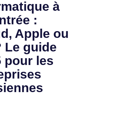
rmatique à
ntrée :
d, Apple ou
 Le guide
 pour les
eprises
siennes