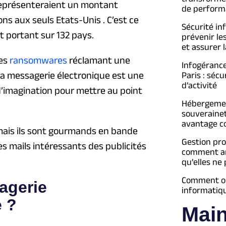
s représenteraient un montant
de perform
ions aux seuls Etats-Unis . C’est ce
Sécurité in
t portant sur 132 pays.
prévenir le
et assurer l
res
ransomwares
réclamant une
Infogéranc
a messagerie électronique est une
Paris : séc
d’activité
d’imagination pour mettre au point
Hébergement
souveraine
avantage c
mais ils sont gourmands en bande
Gestion pro
es mails intéressants des publicités
comment an
qu’elles ne
Comment opt
agerie
informatiq
e ?
Mai