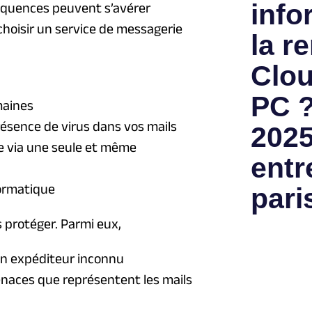
info
équences peuvent s’avérer
choisir un service de messagerie
la re
Clou
PC ?
maines
présence de virus dans vos mails
2025
ise via une seule et même
entr
formatique
pari
 protéger. Parmi eux,
un expéditeur inconnu
menaces que représentent les mails