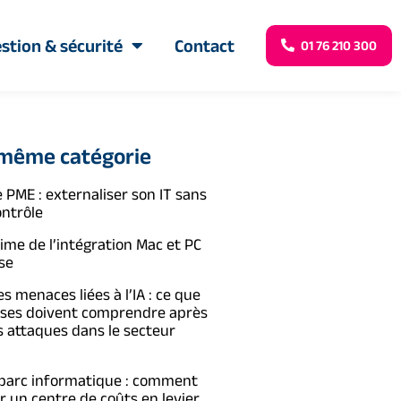
stion & sécurité
Contact
01 76 210 300
 même catégorie
 PME : externaliser son IT sans
ontrôle
time de l’intégration Mac et PC
se
s menaces liées à l’IA : ce que
ises doivent comprendre après
s attaques dans le secteur
 parc informatique : comment
 un centre de coûts en levier