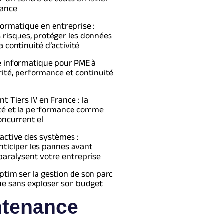
ance
formatique en entreprise :
s risques, protéger les données
a continuité d’activité
e informatique pour PME à
urité, performance et continuité
 Tiers IV en France : la
té et la performance comme
oncurrentiel
active des systèmes :
ticiper les pannes avant
 paralysent votre entreprise
imiser la gestion de son parc
ue sans exploser son budget
ntenance