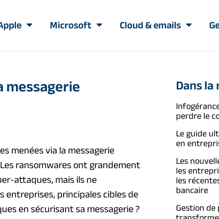
Apple
Microsoft
Cloud & emails
Ge
a messagerie
Dans la
Infogérance
perdre le c
Le guide ul
en entrepri
ues menées via la messagerie
Les nouvelle
! Les ransomwares ont grandement
les entrepr
er-attaques, mais ils ne
les récente
bancaire
 entreprises, principales cibles de
Gestion de
ues en sécurisant sa messagerie ?
transformer