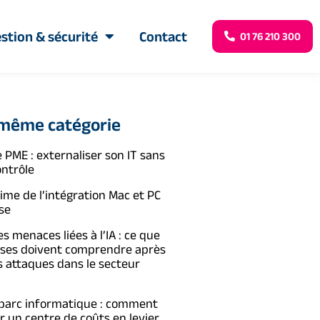
stion & sécurité
Contact
01 76 210 300
 même catégorie
 PME : externaliser son IT sans
ontrôle
time de l’intégration Mac et PC
se
s menaces liées à l’IA : ce que
ises doivent comprendre après
s attaques dans le secteur
 parc informatique : comment
 un centre de coûts en levier