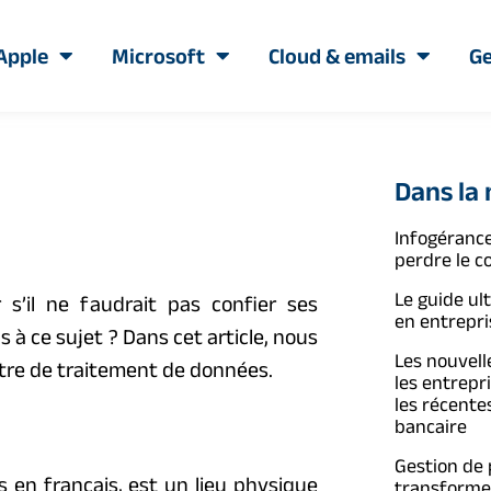
Apple
Microsoft
Cloud & emails
Ge
Dans la
Infogérance
perdre le c
Le guide ul
 s’il ne faudrait pas confier ses
en entrepri
 à ce sujet ? Dans cet article, nous
Les nouvelle
ntre de traitement de données.
les entrepr
les récente
bancaire
Gestion de
 en français, est un lieu physique
transformer