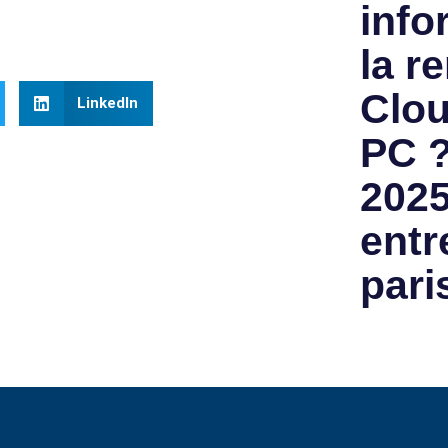
info
la re
Clou
LinkedIn
PC ?
2025
entr
pari