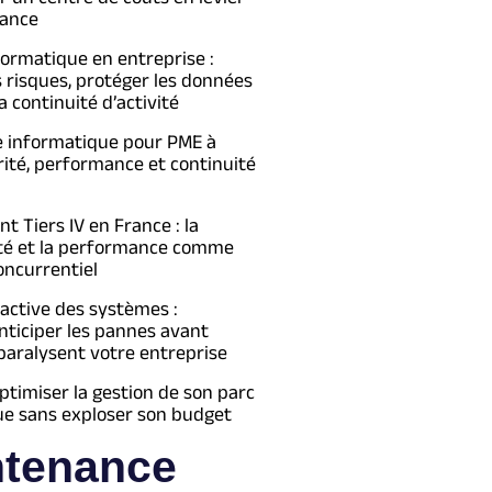
ance
formatique en entreprise :
s risques, protéger les données
a continuité d’activité
e informatique pour PME à
urité, performance et continuité
 Tiers IV en France : la
té et la performance comme
oncurrentiel
active des systèmes :
ticiper les pannes avant
 paralysent votre entreprise
imiser la gestion de son parc
ue sans exploser son budget
ntenance