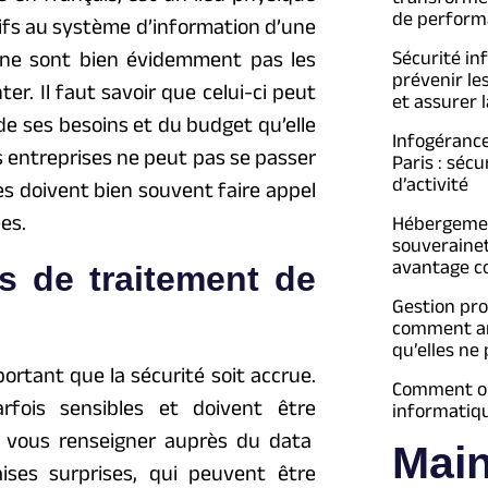
de perform
ifs au système d’information d’une
e ne sont bien évidemment pas les
Sécurité in
prévenir le
r. Il faut savoir que celui-ci peut
et assurer l
 de ses besoins et du budget qu’elle
Infogéranc
es entreprises ne peut pas se passer
Paris : séc
d’activité
ses doivent bien souvent faire appel
es.
Hébergement
souveraine
avantage c
s de traitement de
Gestion pro
comment an
qu’elles ne
ortant que la sécurité soit accrue.
Comment opt
rfois sensibles et doivent être
informatiq
e vous renseigner auprès du data
Mai
ises surprises, qui peuvent être