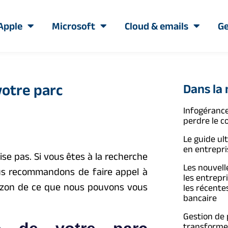
Apple
Microsoft
Cloud & emails
Ge
votre parc
Dans la
Infogérance
perdre le c
Le guide ul
en entrepri
vise pas. Si vous êtes à la recherche
Les nouvelle
ous recommandons de faire appel à
les entrepr
orizon de ce que nous pouvons vous
les récente
bancaire
Gestion de
transformer