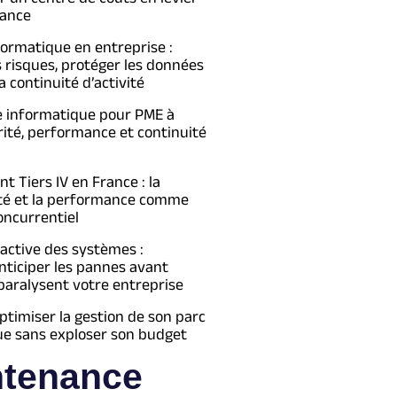
ance
formatique en entreprise :
s risques, protéger les données
a continuité d’activité
e informatique pour PME à
urité, performance et continuité
 Tiers IV en France : la
té et la performance comme
oncurrentiel
active des systèmes :
ticiper les pannes avant
 paralysent votre entreprise
imiser la gestion de son parc
ue sans exploser son budget
ntenance