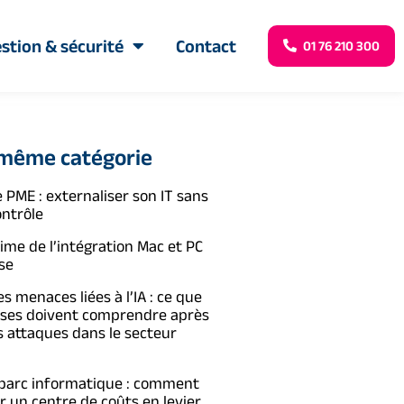
stion & sécurité
Contact
01 76 210 300
 même catégorie
 PME : externaliser son IT sans
ontrôle
time de l’intégration Mac et PC
se
s menaces liées à l’IA : ce que
ises doivent comprendre après
s attaques dans le secteur
 parc informatique : comment
 un centre de coûts en levier