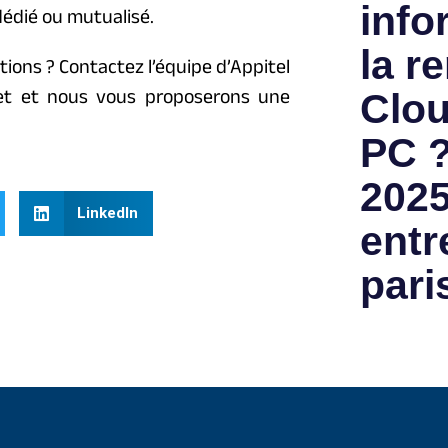
info
édié ou mutualisé.
la re
tions ? Contactez l’équipe d’Appitel
jet et nous vous proposerons une
Clou
PC ?
2025
LinkedIn
entr
pari