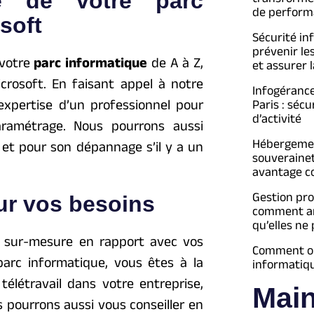
ge de votre parc
de perform
soft
Sécurité in
prévenir le
 votre
parc informatique
de A à Z,
et assurer l
crosoft. En faisant appel à notre
Infogéranc
’expertise d’un professionnel pour
Paris : séc
d’activité
paramétrage. Nous pourrons aussi
Hébergement
 et pour son dépannage s’il y a un
souveraine
avantage c
Gestion pro
ur vos besoins
comment an
qu’elles ne
n sur-mesure en rapport avec vos
Comment opt
 parc informatique, vous êtes à la
informatiq
télétravail dans votre entreprise,
Mai
 pourrons aussi vous conseiller en