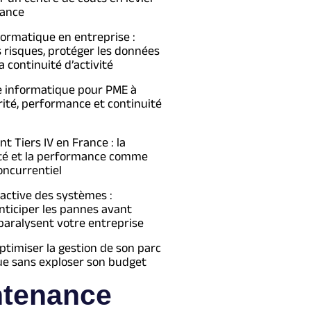
ance
formatique en entreprise :
s risques, protéger les données
a continuité d’activité
e informatique pour PME à
urité, performance et continuité
 Tiers IV en France : la
té et la performance comme
oncurrentiel
active des systèmes :
ticiper les pannes avant
 paralysent votre entreprise
imiser la gestion de son parc
ue sans exploser son budget
ntenance