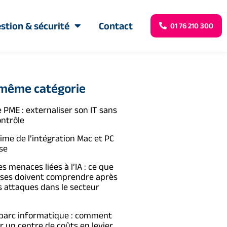
stion & sécurité
Contact
01 76 210 300
 même catégorie
 PME : externaliser son IT sans
ontrôle
time de l’intégration Mac et PC
se
s menaces liées à l’IA : ce que
ises doivent comprendre après
s attaques dans le secteur
 parc informatique : comment
 un centre de coûts en levier