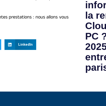
info
la re
tes prestations : nous allons vous
Clou
PC ?
2025
LinkedIn
entr
pari