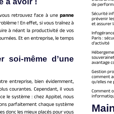
e à avoir !
de perform
Sécurité in
s vous retrouvez face à une
panne
prévenir le
roblème ! En effet, si vous traînez à
et assurer l
uire à néant la productivité de vos
Infogéranc
urnées. Et en entreprise, le temps
Paris : séc
d’activité
Hébergement
per soi-même d’une
souveraine
avantage c
Gestion pro
comment an
tre entreprise, bien évidemment,
qu’elles ne
 plus courantes. Cependant, il vous
Comment opt
informatiq
ace le système : chez Appitel, nous
ssons parfaitement chaque système
Mai
es donc les mieux placés pour vous