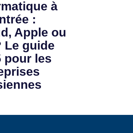
rmatique à
ntrée :
d, Apple ou
 Le guide
 pour les
eprises
siennes