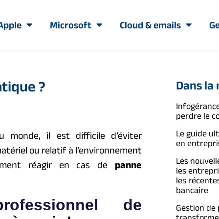
Apple
Microsoft
Cloud & emails
Ge
atique ?
Dans la
Infogérance
perdre le c
Le guide ul
monde, il est difficile d’éviter
en entrepri
atériel ou relatif à l’environnement
Les nouvelle
 comment réagir en cas de
panne
les entrepr
les récente
bancaire
ofessionnel de
Gestion de
transformer