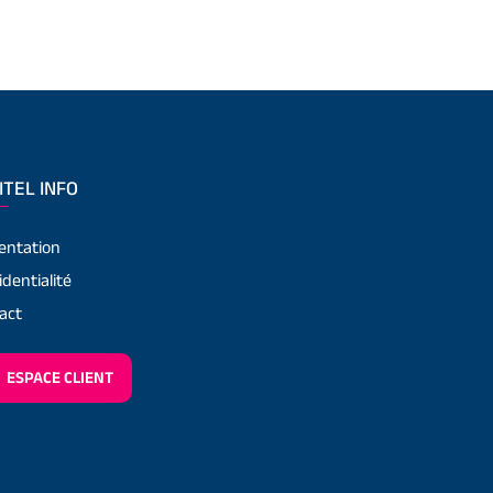
ITEL INFO
entation
identialité
act
ESPACE CLIENT