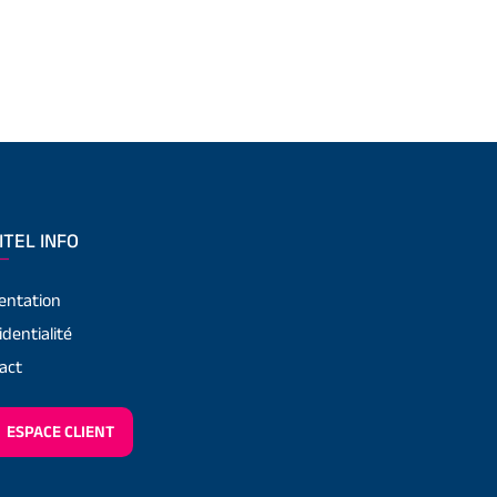
ITEL INFO
entation
identialité
act
ESPACE CLIENT