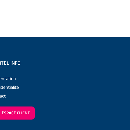
ITEL INFO
entation
identialité
act
ESPACE CLIENT